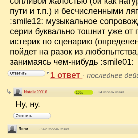
сопливой жалостью (ой как нату
пути и т.п.) и бесчисленными ля
:smile12: музыкальное сопровож
серии буквально тошнит уже от 
истерик по сценарию (определен
пойдет на разок из любопытства,
занимаясь чем-нибудь :smile01:
1 ответ
Ответить
·
последнее дей
Natalia20016
·
524 недель назад
108p
Ну, ну.
Ответить
Лили
·
562 недель назад