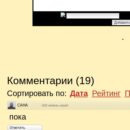
Введите код:
.
Комментарии
(
19
)
Сортировать по:
Дата
Рейтинг
П
САНА
·
632 недель назад
пока
Ответить