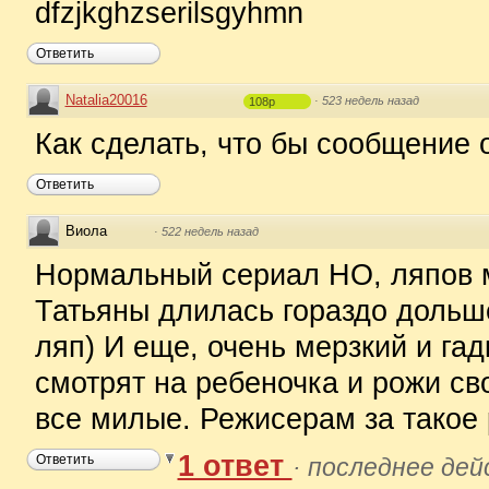
dfzjkghzserilsgyhmn
Ответить
Natalia20016
·
523 недель назад
108p
Как сделать, что бы сообщение 
Ответить
Виола
·
522 недель назад
Нормальный сериал НО, ляпов 
Татьяны длилась гораздо дольше
ляп) И еще, очень мерзкий и гад
смотрят на ребеночка и рожи св
все милые. Режисерам за такое 
1 ответ
Ответить
·
последнее дей