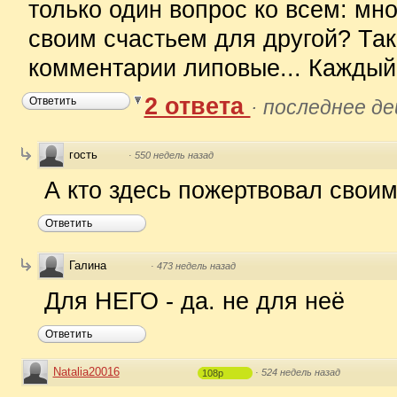
только один вопрос ко всем: мн
своим счастьем для другой? Так
комментарии липовые... Каждый 
2 ответа
Ответить
·
последнее де
гость
·
550 недель назад
А кто здесь пожертвовал своим
Ответить
Галина
·
473 недель назад
Для НЕГО - да. не для неё
Ответить
Natalia20016
·
524 недель назад
108p