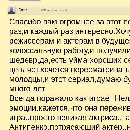
Юлия
·
632 недель назад
Спасибо вам огромное за этот 
раз,и каждый раз интересно.Хоч
режиссерам и актерам в будуще
колоссальную работу,и получил
шедевр,да,есть уйма хороших с
цепляет,хочется пересматриват
молодцы,и этот сериал,думаю,бу
много лет.
Всегда поражало как играет Нел
эмоции,кажется,что она пережива
игра..просто великая актриса..та
Антипенко,потрясающий актер..