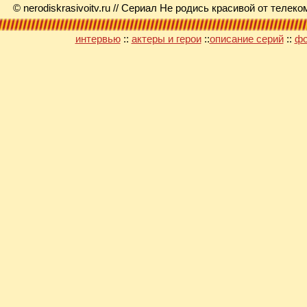
© nerodiskrasivoitv.ru // Сериал Не родись красивой от теле
интервью
::
актеры и герои
::
описание серий
::
фо