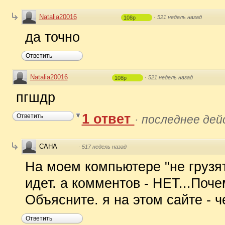
Natalia20016
·
521 недель назад
108p
да точно
Ответить
Natalia20016
·
521 недель назад
108p
пгшдр
1 ответ
Ответить
·
последнее дей
САНА
·
517 недель назад
На моем компьютере "не груз
идет. а комментов - НЕТ...Поче
Объясните. я на этом сайте - ч
Ответить