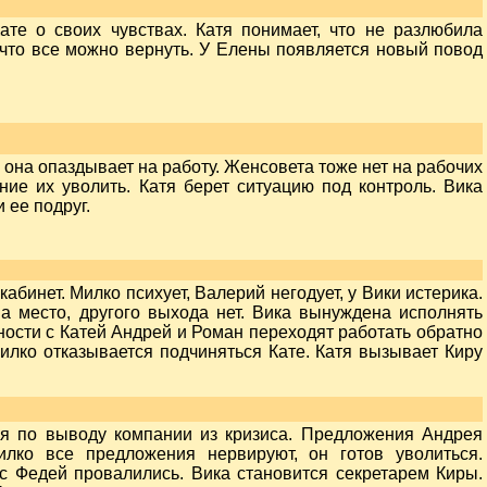
ате о своих чувствах. Катя понимает, что не разлюбила
 что все можно вернуть. У Елены появляется новый повод
 она опаздывает на работу. Женсовета тоже нет на рабочих
ние их уволить. Катя берет ситуацию под контроль. Вика
 ее подруг.
абинет. Милко психует, Валерий негодует, у Вики истерика.
на место, другого выхода нет. Вика вынуждена исполнять
ности с Катей Андрей и Роман переходят работать обратно
илко отказывается подчиняться Кате. Катя вызывает Киру
ия по выводу компании из кризиса. Предложения Андрея
лко все предложения нервируют, он готов уволиться.
 Федей провалились. Вика становится секретарем Киры.