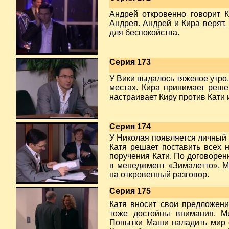
Андрей откровенно говорит К
Андрея. Андрей и Кира верят,
для беспокойства.
Серия 173
У Вики выдалось тяжелое утро,
местах. Кира принимает реше
настраивает Киру против Кати и
Серия 174
У Николая появляется личный к
Катя решает поставить всех 
поручения Кати. По договорен
в менеджмент «Зималетто». М
на откровенный разговор.
Серия 175
Катя вносит свои предложен
тоже достойны внимания. Ми
Попытки Маши наладить мир с