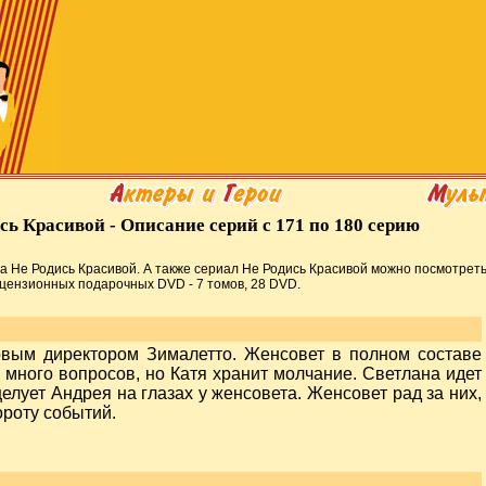
сь Красивой - Описание серий с 171 по 180 серию
а Не Родись Красивой. А также сериал Не Родись Красивой можно посмотрет
цензионных подарочных DVD - 7 томов, 28 DVD.
овым директором Зималетто. Женсовет в полном составе
ь много вопросов, но Катя хранит молчание. Светлана идет
целует Андрея на глазах у женсовета. Женсовет рад за них,
ороту событий.