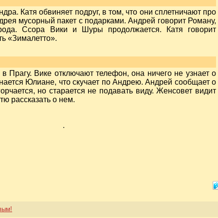
дра. Катя обвиняет подруг, в том, что они сплетничают про
ндрея мусорный пакет с подарками. Андрей говорит Роману,
орода. Ссора Вики и Шуры продолжается. Катя говорит
ть «Зималетто».
 в Прагу. Вике отключают телефон, она ничего не узнает о
нается Юлиане, что скучает по Андрею. Андрей сообщает о
горчается, но старается не подавать виду. Женсовет видит
ю рассказать о нем.
.
вым!