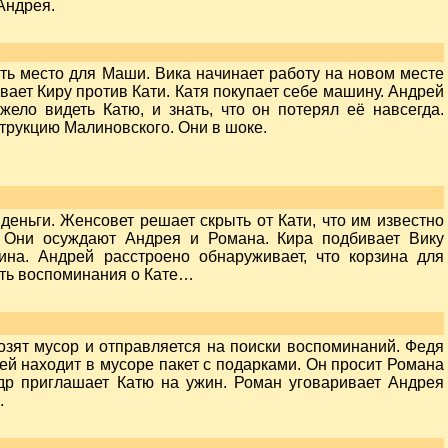
Андрея.
ить место для Маши. Вика начинает работу на новом месте
вает Киру против Кати. Катя покупает себе машину. Андрей
жело видеть Катю, и знать, что он потерял её навсегда.
струкцию Малиновского. Они в шоке.
деньги. Женсовет решает скрыть от Кати, что им известно
. Они осуждают Андрея и Романа. Кира подбивает Вику
ина. Андрей расстроено обнаруживает, что корзина для
нуть воспоминания о Кате…
озят мусор и отправляется на поиски воспоминаний. Федя
ей находит в мусоре пакет с подарками. Он просит Романа
ндр приглашает Катю на ужин. Роман уговаривает Андрея
.