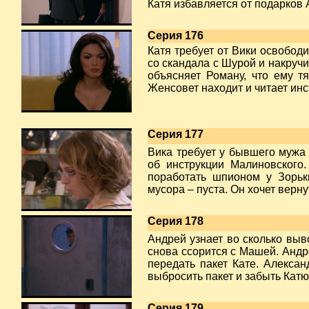
Катя избавляется от подарков 
Серия 176
Катя требует от Вики освобод
со скандала с Шурой и накручи
объясняет Роману, что ему тя
Женсовет находит и читает ин
Серия 177
Вика требует у бывшего мужа 
об инструкции Малиновского
поработать шпионом у Зорьк
мусора – пуста. Он хочет вер
Серия 178
Андрей узнает во сколько выв
снова ссорится с Машей. Андр
передать пакет Кате. Алекса
выбросить пакет и забыть Катю
Серия 179