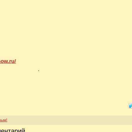
how.ru/
.
вым!
ментарий