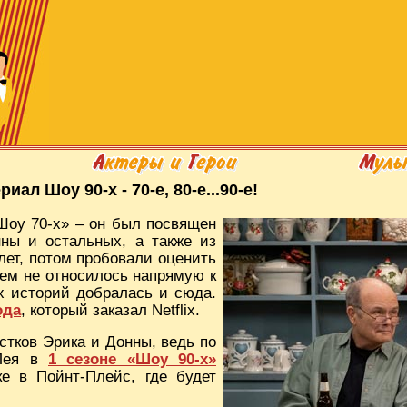
риал Шоу 90-х - 70-е, 80-е...90-е!
Шоу 70-х» – он был посвящен
ны и остальных, а также из
лет, потом пробовали оценить
чем не относилось напрямую к
х историй добралась и сюда.
ода
, который заказал Netflix.
стков Эрика и Донны, ведь по
 Лея в
1 сезоне «Шоу 90-х»
е в Пойнт-Плейс, где будет