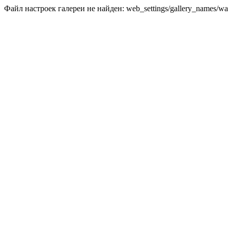
Файл настроек галереи не найден: web_settings/gallery_names/wal